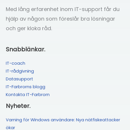
att
Med lång erfarenhet inom IT-support får du
minnas
hjälp av någon som föreslår bra lösningar
det
och ger kloka råd.
Snabblänkar.
IT-coach
IT-rådgivning
Datasupport
IT-Farbrorns blogg
Kontakta IT-Farbrorn
Nyheter.
Varning för Windows användare: Nya nätfiskeattacker
ökar