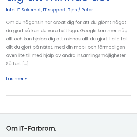
Info
,
IT Säkerhet
,
IT support
,
Tips
/
Peter
Om du någonsin har oroat dig för att du glömt något
du gjort så kan du vara helt lugn. Google kommer ihåg
allt och kan hjälpa dig att minnas allt du gjort. I alla fall
allt du gjort på nätet, med din mobil och förmodligen
även lite till med hjälp av andra insamlingsmöjligheter.
Så fort […]
Google
Läs mer »
kommer
ihåg
allt
och
kan
Om IT-Farbrorn.
hjälpa
dig