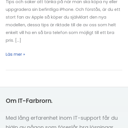
Tips och saker att tänka på när man ska köpa ny eller
uppgradera sin befintliga iPhone. Och förstås, är du ett
stort fan av Apple så köper du självklart den nya
modellen, dessa tips är riktade till de av oss som helt
enkelt vill ha en så bra telefon som möjligt till ett bra
pris. […]
Ska
Läs mer »
du
köpa
iPhone
6s,
7
Om IT-Farbrorn.
eller
nya
iPhone
Med lång erfarenhet inom IT-support får du
8?
hjälp av någon som föreslår bra lösningar