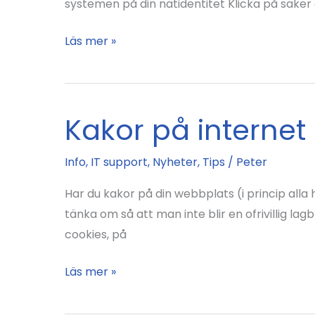
systemen på din nätidentitet Klicka på saker d
Hur
Läs mer »
du
skyddar
din
Kakor på internet
integritet
på
Info
,
IT support
,
Nyheter
,
Tips
/
Peter
nätet
–
Har du kakor på din webbplats (i princip all
fem
tänka om så att man inte blir en ofrivillig l
enkla
cookies, på
tips!
Kakor
Läs mer »
på
internet