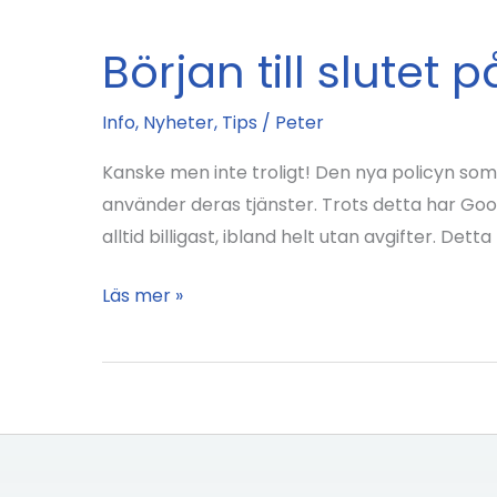
Början till slute
Info
,
Nyheter
,
Tips
/
Peter
Kanske men inte troligt! Den nya policyn som
använder deras tjänster. Trots detta har Goo
alltid billigast, ibland helt utan avgifter. Detta
Början
Läs mer »
till
slutet
på
Googles
internetdominans?