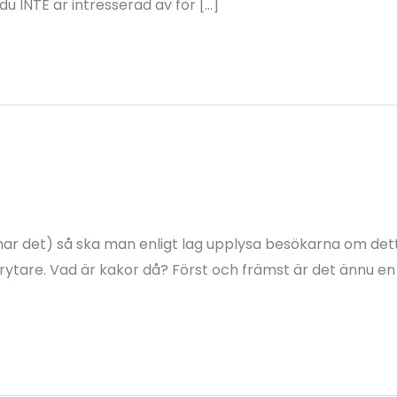
u INTE är intresserad av för […]
a har det) så ska man enligt lag upplysa besökarna om det
agbrytare. Vad är kakor då? Först och främst är det ännu e