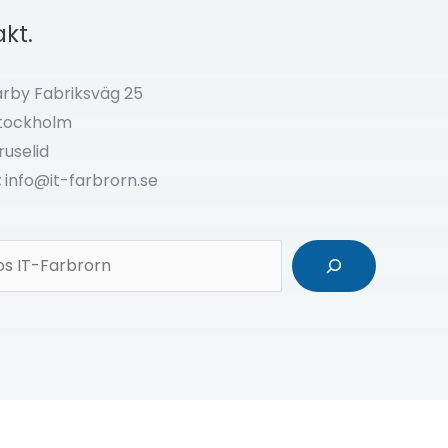
kt.
by Fabriksväg 25
Stockholm
ruselid
:
info@it-farbrorn.se