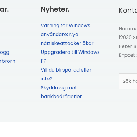
ar.
Nyheter.
Konta
Varning för Windows
Hammar
användare: Nya
12030 
nätfiskeattacker ökar
Peter B
logg
Uppgradera till Windows
E-post 
rbrorn
11?
Vill du bli spårad eller
Sök
inte?
Skydda sig mot
bankbedrägerier