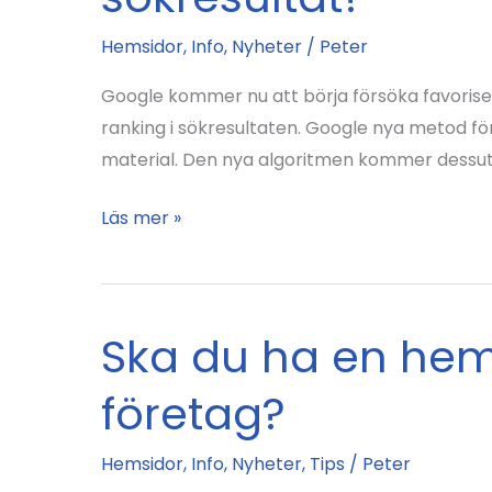
Hemsidor
,
Info
,
Nyheter
/
Peter
Google kommer nu att börja försöka favorise
ranking i sökresultaten. Google nya metod f
material. Den nya algoritmen kommer dessuto
Hemsidor
Läs mer »
och
bloggar
med
Ska du ha en hem
kopierat
material
företag?
får
sämre
Hemsidor
,
Info
,
Nyheter
,
Tips
/
Peter
sökresultat?