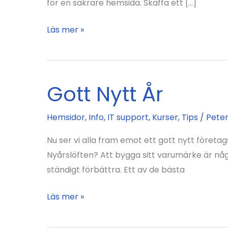
för en säkrare hemsida. Skaffa ett […]
Hur
Läs mer »
kan
du
göra
Gott Nytt År
din
hemsida
Hemsidor
,
Info
,
IT support
,
Kurser
,
Tips
/
Pete
säkrare?
Nu ser vi alla fram emot ett gott nytt föret
Nyårslöften? Att bygga sitt varumärke är någo
ständigt förbättra. Ett av de bästa
Gott
Läs mer »
Nytt
År