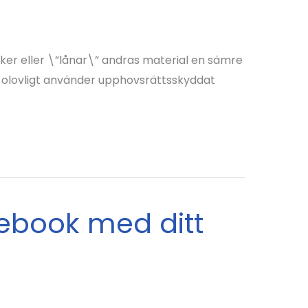
ker eller \”lånar\” andras material en sämre
e olovligt använder upphovsrättsskyddat
ebook med ditt