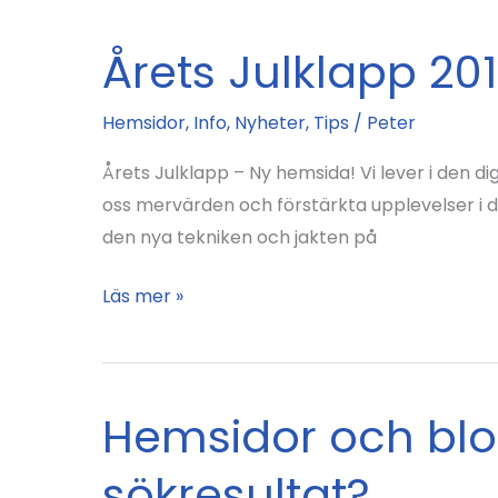
Årets Julklapp 20
Hemsidor
,
Info
,
Nyheter
,
Tips
/
Peter
Årets Julklapp – Ny hemsida! Vi lever i den di
oss mervärden och förstärkta upplevelser i de
den nya tekniken och jakten på
Årets
Läs mer »
Julklapp
2016
Hemsidor och blo
sökresultat?