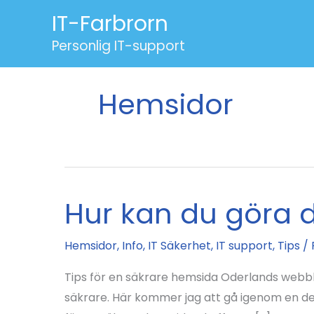
Hoppa
IT-Farbrorn
till
Personlig IT-support
innehåll
Hemsidor
Hur kan du göra 
Hemsidor
,
Info
,
IT Säkerhet
,
IT support
,
Tips
/
Tips för en säkrare hemsida Oderlands webbh
säkrare. Här kommer jag att gå igenom en d