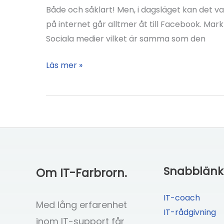
Både och såklart! Men, i dagsläget kan det va
på internet går alltmer åt till Facebook. Ma
Sociala medier vilket är samma som den
Ska
Läs mer »
du
ha
en
hemsida
eller
vara
på
Snabblänk
Om IT-Farbrorn.
Facebook
med
IT-coach
Med lång erfarenhet
ditt
IT-rådgivning
inom IT-support får