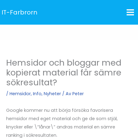
Hoppa
IT-Farbrorn
till
innehåll
Hemsidor och bloggar med
kopierat material får sämre
sökresultat?
/
Hemsidor
,
Info
,
Nyheter
/ Av
Peter
Google kommer nu att börja försöka favorisera
hemsidor med eget material och ge de som stjäl,
knycker eller \”lånar\” andras material en sämre
ranking i sökresultaten.