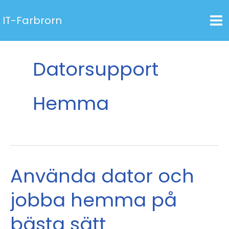
Hoppa
IT-Farbrorn
till
innehåll
Datorsupport
Hemma
Använda dator och
jobba hemma på
bästa sätt