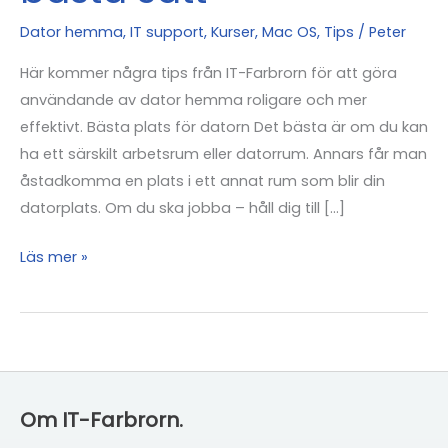
Dator hemma
,
IT support
,
Kurser
,
Mac OS
,
Tips
/
Peter
Här kommer några tips från IT-Farbrorn för att göra
användande av dator hemma roligare och mer
effektivt. Bästa plats för datorn Det bästa är om du kan
ha ett särskilt arbetsrum eller datorrum. Annars får man
åstadkomma en plats i ett annat rum som blir din
datorplats. Om du ska jobba – håll dig till […]
Använda
Läs mer »
dator
och
jobba
hemma
på
Om IT-Farbrorn.
bästa
sätt