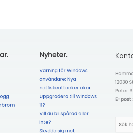
ar.
Nyheter.
Konta
Varning för Windows
Hammar
användare: Nya
12030 
nätfiskeattacker ökar
Peter B
logg
Uppgradera till Windows
E-post 
rbrorn
11?
Vill du bli spårad eller
Sök
inte?
Skydda sig mot