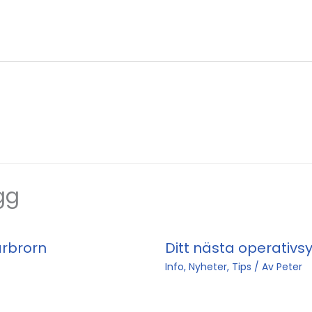
gg
arbrorn
Ditt nästa operativ
Info
,
Nyheter
,
Tips
/ Av
Peter