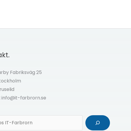
kt.
by Fabriksväg 25
Stockholm
ruselid
:
info@it-farbrorn.se