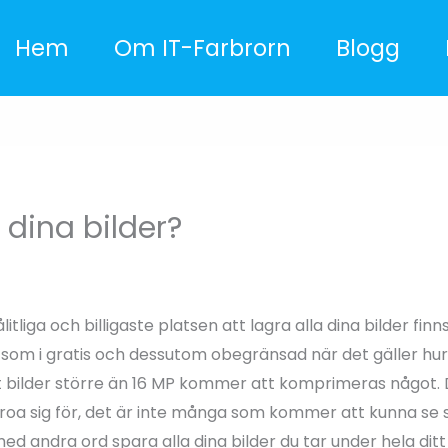
Hem
Om IT-Farbrorn
Blogg
 dina bilder?
tliga och billigaste platsen att lagra alla dina bilder finn
 som i gratis och dessutom obegränsad när det gäller hur
 bilder större än 16 MP kommer att komprimeras något.
oa sig för, det är inte många som kommer att kunna se sk
 andra ord spara alla dina bilder du tar under hela ditt l