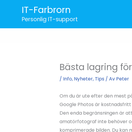
Hoppa
IT-Farbrorn
till
Personlig IT-support
innehåll
Bästa lagring för
/
Info
,
Nyheter
,
Tips
/ Av
Peter
Om du är ute efter den mest påli
Google Photos är kostnadsfritt
Den enda begränsningen är att
amatörfotograf inte behöver or
komprimerade bilden. Du kan med