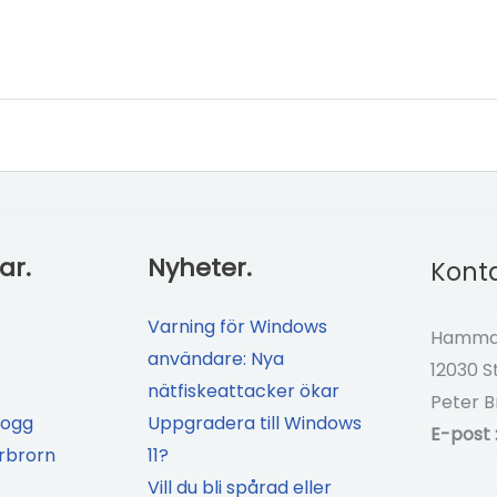
ar.
Nyheter.
Konta
Varning för Windows
Hammar
användare: Nya
12030 
nätfiskeattacker ökar
Peter B
logg
Uppgradera till Windows
E-post 
rbrorn
11?
Vill du bli spårad eller