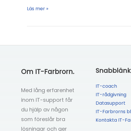
Snabbare
Läs mer »
dator
med
SSD,
effektivt
och
prisvärt
Snabblänk
Om IT-Farbrorn.
IT-coach
Med lång erfarenhet
IT-rådgivning
inom IT-support får
Datasupport
du hjälp av någon
IT-Farbrorns b
som föreslår bra
Kontakta IT-Fa
lösningar och ger