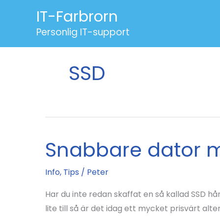
Hoppa
IT-Farbrorn
till
Personlig IT-support
innehåll
SSD
Snabbare dator me
Info
,
Tips
/
Peter
Har du inte redan skaffat en så kallad SSD hå
lite till så är det idag ett mycket prisvärt 