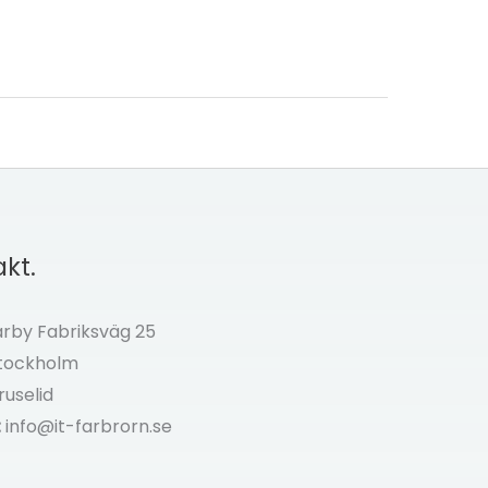
kt.
by Fabriksväg 25
Stockholm
ruselid
:
info@it-farbrorn.se