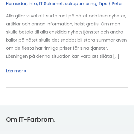
Hemsidor
,
Info
,
IT Säkerhet
,
sökoptimering
,
Tips
/
Peter
Alla gillar vi väl att surfa runt på nätet och läsa nyheter,
artiklar och annan information, helst gratis. Om man
skulle betala till alla enskilda nyhetstjänster och andra
källor på nätet skulle det snabbt bli stora summor även
om de flesta har rimliga priser för sina tjänster.
Lösningen på denna situation kan vara att tillåta […]
Bästa
Läs mer »
sättet
att
surfa
på
internet
Om IT-Farbrorn.
och
undvika