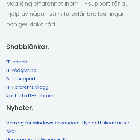
oönskad
Med lång erfarenhet inom IT-support får du
reklam
hjälp av någon som föreslår bra lösningar
och ger kloka råd.
Snabblänkar.
IT-coach
IT-rådgivning
Datasupport
IT-Farbrorns blogg
Kontakta IT-Farbrorn
Nyheter.
Varning för Windows användare: Nya nätfiskeattacker
ökar
Uppgradera till Windows 11?