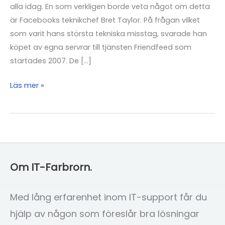
alla idag. En som verkligen borde veta något om detta
är Facebooks teknikchef Bret Taylor. På frågan vilket
som varit hans största tekniska misstag, svarade han
köpet av egna servrar till tjänsten Friendfeed som
startades 2007. De […]
Skrota
Läs mer »
hårdvaran
–
använd
molnet
Om IT-Farbrorn.
Med lång erfarenhet inom IT-support får du
hjälp av någon som föreslår bra lösningar