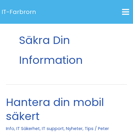
Hoppa
IT-Farbrorn
till
innehåll
Säkra Din
Information
Hantera din mobil
säkert
Info
,
IT Säkerhet
,
IT support
,
Nyheter
,
Tips
/
Peter