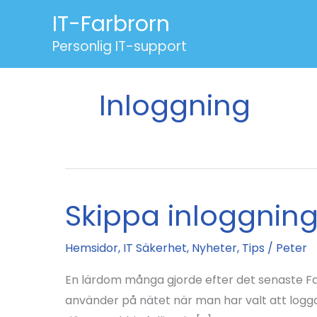
Hoppa
IT-Farbrorn
till
Personlig IT-support
innehåll
Inloggning
Skippa inloggnin
Hemsidor
,
IT Säkerhet
,
Nyheter
,
Tips
/
Peter
En lärdom många gjorde efter det senaste Fa
använder på nätet när man har valt att logga