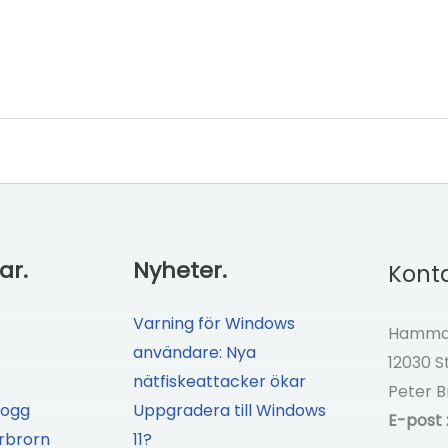
ar.
Nyheter.
Konta
Varning för Windows
Hammar
användare: Nya
12030 
nätfiskeattacker ökar
Peter B
logg
Uppgradera till Windows
E-post 
rbrorn
11?