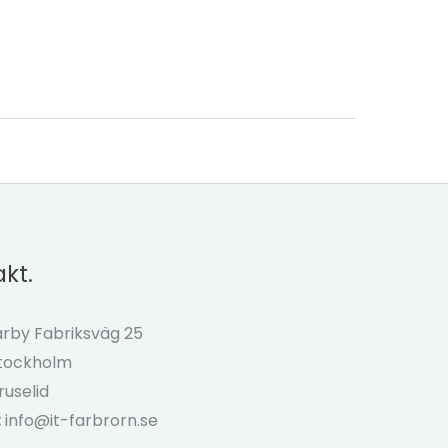
kt.
by Fabriksväg 25
Stockholm
ruselid
:
info@it-farbrorn.se