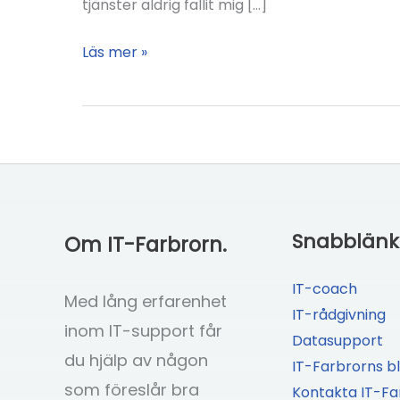
tjänster aldrig fallit mig […]
Skippa
Läs mer »
inloggning
via
Facebook
Snabblänk
Om IT-Farbrorn.
IT-coach
Med lång erfarenhet
IT-rådgivning
inom IT-support får
Datasupport
du hjälp av någon
IT-Farbrorns b
som föreslår bra
Kontakta IT-Fa