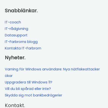
till
EU’s
Snabblänkar.
nya
krav?
IT-coach
IT-rådgivning
Datasupport
IT-Farbrorns blogg
Kontakta IT-Farbrorn
Nyheter.
Varning för Windows användare: Nya nätfiskeattacker
ökar
Uppgradera till Windows 11?
Vill du bli spårad eller inte?
Skydda sig mot bankbedrägerier
Kontakt.