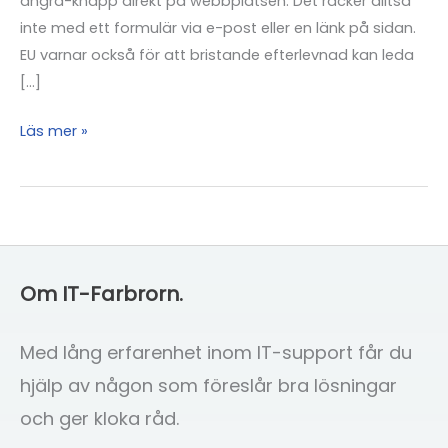
ångra-knapp direkt på webbplatsen. Det räcker alltså
inte med ett formulär via e-post eller en länk på sidan.
EU varnar också för att bristande efterlevnad kan leda
[…]
Driver
Läs mer »
du
en
webbhandel?
Har
du
Om IT-Farbrorn.
din
Ångra-
knapp
Med lång erfarenhet inom IT-support får du
klar
hjälp av någon som föreslår bra lösningar
i
och ger kloka råd.
tid