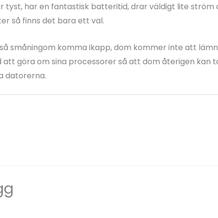
 tyst, har en fantastisk batteritid, drar väldigt lite str
r så finns det bara ett val.
MD så småningom komma ikapp, dom kommer inte att läm
id att göra om sina processorer så att dom återigen kan
a datorerna.
gg