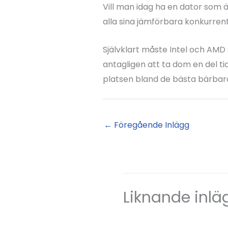
Vill man idag ha en dator som är
alla sina jämförbara konkurrente
Självklart måste Intel och A
antagligen att ta dom en del t
platsen bland de bästa bärbar
←
Föregående Inlägg
Liknande inlä