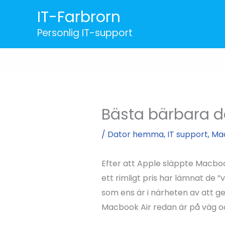
Hoppa
IT-Farbrorn
till
Personlig IT-support
innehåll
Bästa bärbara d
/
Dator hemma
,
IT support
,
Ma
Efter att Apple släppte Macbook
ett rimligt pris har lämnat de 
som ens är i närheten av att g
Macbook Air redan är på väg o