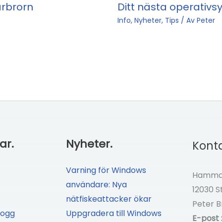
arbrorn
Ditt nästa operativ
Info
,
Nyheter
,
Tips
/ Av
Peter
ar.
Nyheter.
Konta
Varning för Windows
Hammar
användare: Nya
12030 
nätfiskeattacker ökar
Peter B
logg
Uppgradera till Windows
E-post 