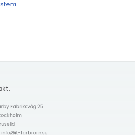
system
kt.
by Fabriksväg 25
Stockholm
ruselid
:
info@it-farbrorn.se