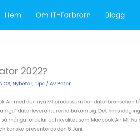
Hem
Om IT-Farbrorn
Blogg
ator 2022?
c OS
,
Nyheter
,
Tips
/ Av
Peter
 Air med den nya M1 processorn har datorbranschen fått l
”vanliga” datorleverantörerna bakom sig. Det finns idag in
e så många fördelar och kvalitet som Macbook Air M1. Nu 
ch kanske presenteras den 6 Juni.